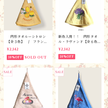
円形タオルーシトロン
新色入荷！！ 円形タオ
【全３色】 / フランス
ル・ラヴァンド【全６色】
Tisssus-Toselli社 フラン
/ フランスTisssus-To
¥2,142
¥2,142
スのお土産
selli社 フランスのお土
産
10%OFF
SOLD OUT
10%OFF