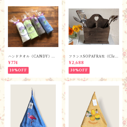
ハンドタオル《CANDY》ラ
フランスSOPAFRA社《Clem
ベンダー【全7色】 / フラン
entine Creation》 フレンチ
¥774
¥2,688
スTisssus-Toselli社 フラン
レトロ・シャビーなカトラリ
スのお土産／プロヴァンス
ーボックス
10%OFF
30%OFF