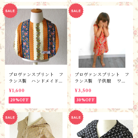
プロヴァンスプリント フ
プロヴァンスプリント フ
ランス製 ハンドメイド
ランス製 子供服 ワン
こども服 ベビー服 エプ
ピース・ソレイユ/100サ
¥1,600
¥3,500
ロンB ／スタイ・よだれ
イズ（3~4歳） お日様み
かけ
20%OFF
たいに元気に♬
30%OFF