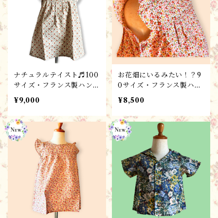
ナチュラルテイスト♬100
お花畑にいるみたい！？9
サイズ・フランス製ハンド
0サイズ・フランス製ハン
メイド子供服 / ワンピー
ドメイド子供服/ワンピー
¥9,000
¥8,500
ス・ローブプロヴァンス/
ス・ローブフル－ル/ 春
春夏コレクション♬ギフト
夏コレクション・ギフトに
にもおすすめ！
も♬