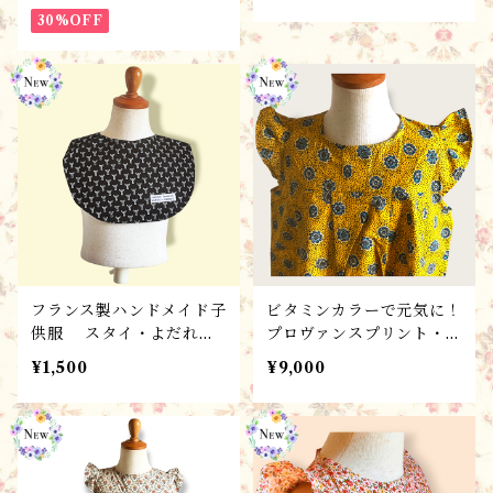
ズ完成品・１点限り/ギフ
30%OFF
祝い
トにもおすすめ！
フランス製ハンドメイド子
ビタミンカラーで元気に！
供服 スタイ・よだれか
プロヴァンスプリント・フ
け T23-A /ベビー・キッ
ランス製100サイズ・ハン
¥1,500
¥9,000
ズ ギフト・出産祝い/ate
ドメイド こども服 / ワ
lier tomoccuより
ンピース・ローブシトロ
ン/春夏コレクション♬ギ
フトにもおすすめ♥