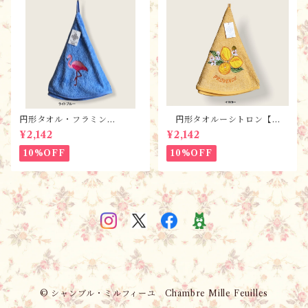
円形タオル・フラミン
円形タオルーシトロン【全
ゴ ・ 全2色 / フランスT
３色】 / フランスTisssus-
¥2,142
¥2,142
isssus-Toselli社 フランス
Toselli社 フランスのお土産
のお土産
10%OFF
10%OFF
© シャンブル・ミルフィーユ Chambre Mille Feuilles