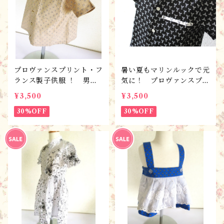
プロヴァンスプリント・フ
暑い夏もマリンルックで元
ランス製子供服 ！ 男女
気に！ プロヴァンスプリ
児兼用 セーラーカラー・
ント・フランス製 こども
¥3,500
¥3,500
ブラウス・マリンプロヴァ
服 男女兼用ブラウス・
ンサル/90サイズ（2歳
30%OFF
マリン/ 90サイズ・完成
30%OFF
児）
品・１点限り