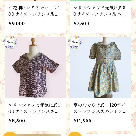
お花畑にいるみたい！？1
マリンシャツで元気に♬8
00サイズ・フランス製ハ
0サイズ・フランス製ハン
ンドメイド子供服 /ワンピ
ドメイド子供服 /男女兼用
¥9,000
¥7,500
ース・ローブフル－ル/
シャツ・ブラウス・マリン
春夏コレクション・ギフト
フルール 80サイズ（１
に♬
～２歳）/atelier tomocc
u春夏コレクション♬出産
祝にもおすすめ！
マリンシャツで元気に♬1
夏のおでかけ♬ 120サイ
00サイズ・フランス製ハ
ズ・フランス製ハンドメイ
ンドメイド子供服 /男女兼
ド子供服 / ワンピース・
¥8,500
¥11,500
用シャツ・ブラウス・マリ
ローブフルフル/atelier t
ンラバンド /atelier to
omoccu春夏コレクショ