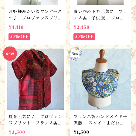
お姫様みたいなワンピース
青い空の下で元気に！フラ
～♪ プロヴァンスプリン
ンス製 子供服 プロヴ
ト・フランス製こども服
ァンスプリント・スカー
¥4,410
¥2,450
（100サイズ）・ハンドメ
ト・シエル /90サイズ完
イド ・ ワンピース・ク
30%OFF
成品・１点限り/ギフトに
30%OFF
ラッシックＢ/100サイズ
も♪
完成品/1点限り
夏を元気に♪ プロヴァン
フランス製ハンドメイド子
スプリント・フランス製こ
供服 スタイ・よだれか
ども服 ！男児シャツ･アロ
け T23-FLB /ベビ
¥3,500
¥1,500
ハプロヴァンス 100サイ
ー・キッズ ギフト・出産