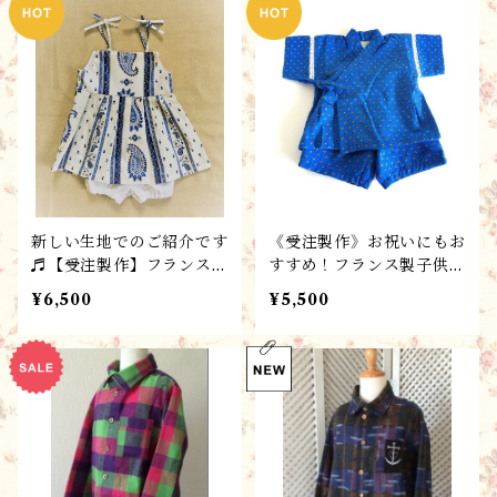
moccu春夏コレクション
ン♬ギフトにもおすすめ！
♬ギフトにもおすすめ！
新しい生地でのご紹介です
《受注製作》お祝いにもお
♬【受注製作】フランス製
すすめ！フランス製子供服
子供服 プロヴァンスブル
！プロヴァンスのジンベイ
¥6,500
¥5,500
ーで元気に！女児サマード
さん♪男女兼用
レス“ペイズリー”