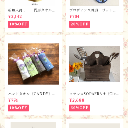
新色入荷！！ 円形タオル・
プロヴァンス雑貨 ポットマ
ラヴァンド【全６色】 / フ
ット・鍋つかみ／ オリー
¥2,142
¥704
ランスTisssus-Toselli社 フ
ブ・ブルー/ フランス・ランソ
ランスのお土産
レイヤード社
10%OFF
20%OFF
ハンドタオル《CANDY》ラ
フランスSOPAFRA社《Clem
ベンダー【全7色】 / フラン
entine Creation》 フレンチ
¥774
¥2,688
スTisssus-Toselli社 フラン
レトロ・シャビーなカトラリ
スのお土産／プロヴァンス
ーボックス
10%OFF
30%OFF