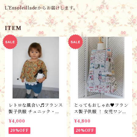
L’Ensoleilladeからお届けします。
ITEM
レトロな風合い♬フランス
とってもおしゃれ♥フラン
製子供服 チュニック・ア
ス製子供服 ！ 女児ワンピ
ンティークレース/90サイ
ース”クチュリエール” 100
¥4,000
¥4,800
ズ/サイズオーダー承りま
サイズ / サイズオーダー
す♬
20%OFF
承ります♬
20%OFF