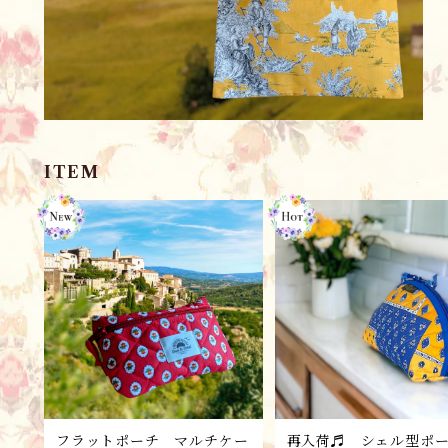
ITEM
フラットポーチ マルチケー
再入荷♬ シェル型ポ