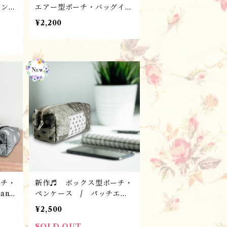
インバ
エアー型ポーチ・バッグイン
テレ
バッグ ／ プロヴァンス雑
¥2,200
プロ
貨 ＊フランス・L’Ensoleil
ンス
ladeランソレイヤード社
レイ
ーチ・
新作♬ ボックス型ポーチ・
an・
ペンケース / パッチエス
雑貨
トレル・マスティック /
¥2,500
lad
プロヴァンス雑貨＊フラン
ス・L’Ensoleilladeランソ
SOLD OUT