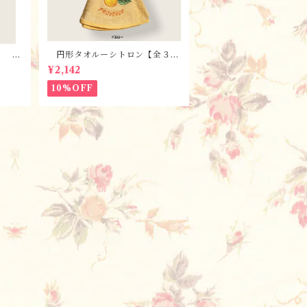
・ 全
円形タオルーシトロン【全３
osel
色】 / フランスTisssus-Tos
¥2,142
elli社 フランスのお土産
10%OFF