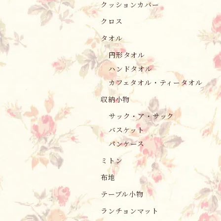
クッションカバー
クロス
タオル
円形タオル
ハンドタオル
カフェタオル・ティータオル
収納小物
サック・ア・サック
バスケット
パンケース
ミトン
布地
テーブル小物
ランチョンマット