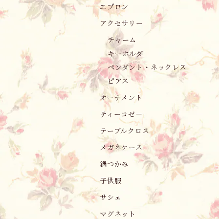
エプロン
アクセサリー
チャーム
キーホルダ
ペンダント・ネックレス
ピアス
オーナメント
ティーコゼ－
テーブルクロス
メガネケース
鍋つかみ
子供服
サシェ
マグネット