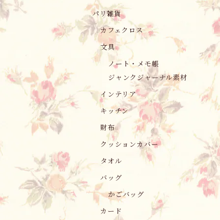
パリ雑貨
カフェクロス
文具
ノート・メモ帳
ジャンクジャーナル素材
インテリア
キッチン
財布
クッションカバー
タオル
バッグ
かごバッグ
カード