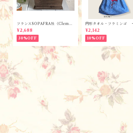
フランスSOPAFRA社《Clemen
円形タオル・フラミンゴ 
tine Creation》 フレンチレト
2色 / フランスTisssus-T
¥2,688
¥2,142
ロ・シャビーなカトラリーボック
li社 フランスのお土産
ス
30%OFF
10%OFF