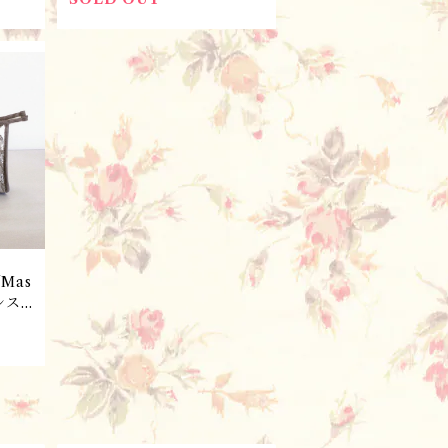
レイヤード社
Mas
ンス
sol
ド