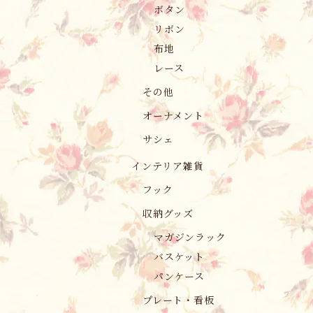
ボタン
リボン
布地
レース
その他
オーナメント
サシェ
インテリア雑貨
フック
収納グッズ
マガジンラック
バスケット
パンケース
プレート・看板