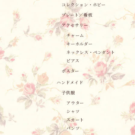
コレクション・ホビー
プレート／看板
アクセサリー
チャーム
キーホルダー
ネックレス・ペンダント
ピアス
ポスター
ハンドメイド
子供服
アウター
シャツ
スカート
パンツ