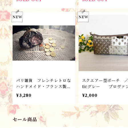
ランソレイヤード社
パリ雑貨 フレンチレトロな
スクエアー型ポーチ ／
ハンドメイド・フランス製が
ticグレー プロヴァ
ま口おさいふ（Nadine) /
雑貨 ＊フランス・L’En
¥3,280
¥2,000
フィーユ・レトロ
eilladeランソレイヤー
社
セール商品