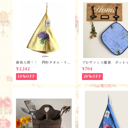
新色入荷！！ 円形タオル・ラヴ
プロヴァンス雑貨 ポット
ァンド【全６色】 / フランスT
ト・鍋つかみ／ オリーブ
¥2,142
¥704
isssus-Toselli社 フランスのお
ー/ フランス・ランソレイ
土産
社
10%OFF
20%OFF