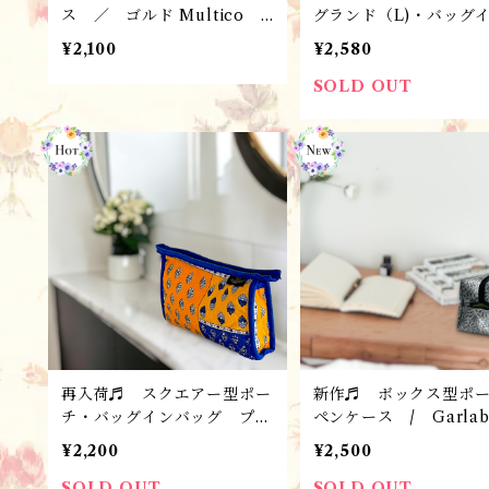
ス ／ ゴルド Multico
グランド（L)・バッグ
ルージュ ／ プロヴァンス
ッグ / パッチ・エス
¥2,100
¥2,580
雑貨 ＊フランス・L’Ensol
ル・ブルージョヌ / 
eilladeランソレイヤード社
ヴァンス雑貨 ＊フラ
SOLD OUT
L’Ensoleilladeランソ
ヤード社
再入荷♬ スクエアー型ポー
新作♬ ボックス型ポ
チ・バッグインバッグ プロ
ペンケース / Garlab
ヴァンス雑貨 ／ パッチ・
グリ / プロヴァンス
¥2,200
¥2,500
エストレル・ブルージョヌ＊
＊フランス・L’Ensoleil
フランス・L’Ensoleillade
eランソレイヤード社
SOLD OUT
SOLD OUT