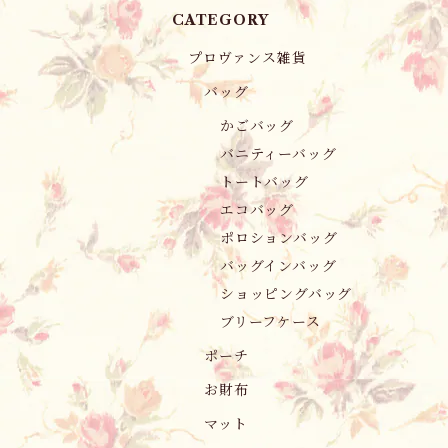
CATEGORY
プロヴァンス雑貨
バッグ
かごバッグ
バニティーバッグ
トートバッグ
エコバッグ
ポロションバッグ
バッグインバッグ
ショッピングバッグ
ブリーフケース
ポーチ
お財布
マット