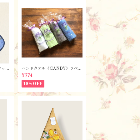
マッ
ハンドタオル《CANDY》ラベン
・ブル
ダー【全7色】 / フランスTiss
¥774
ヤード
sus-Toselli社 フランスのお土
産／プロヴァンス
10%OFF