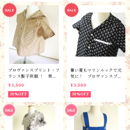
プロヴァンスプリント・フ
暑い夏もマリンルックで元
ランス製子供服 ！ 男女
気に！ プロヴァンスプリ
児兼用 セーラーカラー・
ント・フランス製 こども
¥3,500
¥3,500
ブラウス・マリンプロヴァ
服 男女兼用ブラウス・
ンサル/90サイズ（2歳
30%OFF
マリン/ 90サイズ・完成
30%OFF
児）
品・１点限り