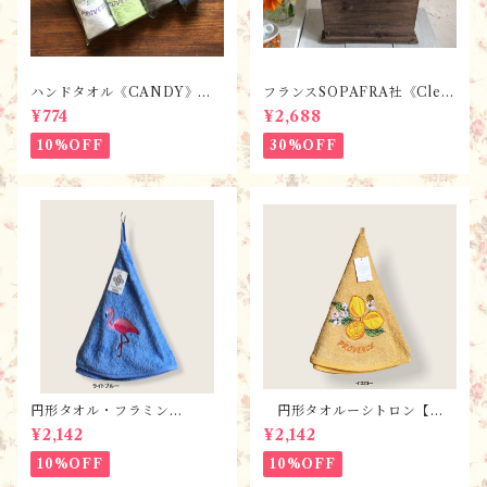
ハンドタオル《CANDY》ラ
フランスSOPAFRA社《Clem
ベンダー【全7色】 / フラン
entine Creation》 フレンチ
¥774
¥2,688
スTisssus-Toselli社 フラン
レトロ・シャビーなカトラリ
スのお土産／プロヴァンス
ーボックス
10%OFF
30%OFF
円形タオル・フラミン
円形タオルーシトロン【全
ゴ ・ 全2色 / フランスT
３色】 / フランスTisssus-
¥2,142
¥2,142
isssus-Toselli社 フランス
Toselli社 フランスのお土産
のお土産
10%OFF
10%OFF