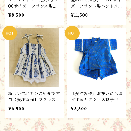
00サイズ・フランス製ハ
ズ・フランス製ハンドメイ
ンドメイド子供服 /男女兼
ド子供服 / ワンピース・
¥8,500
¥11,500
用シャツ・ブラウス・マリ
ローブフルフル/atelier t
ンラバンド /atelier to
omoccu春夏コレクショ
moccu春夏コレクション
ン♬ギフトにもおすすめ！
♬ギフトにもおすすめ！
新しい生地でのご紹介です
《受注製作》お祝いにもお
♬【受注製作】フランス製
すすめ！フランス製子供服
子供服 プロヴァンスブル
！プロヴァンスのジンベイ
¥6,500
¥5,500
ーで元気に！女児サマード
さん♪男女兼用
レス“ペイズリー”