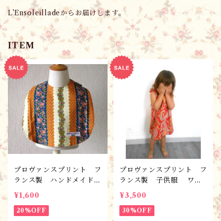
L’Ensoleilladeからお届けします。
ITEM
プロヴァンスプリント フ
プロヴァンスプリント フ
ランス製 ハンドメイド
ランス製 子供服 ワン
こども服 ベビー服 エプ
ピース・ソレイユ/100サ
¥1,600
¥3,500
ロンB ／スタイ・よだれ
イズ（3~4歳） お日様み
かけ
20%OFF
たいに元気に♬
30%OFF