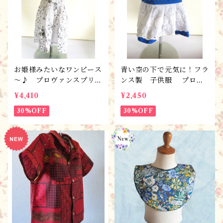
お姫様みたいなワンピース
青い空の下で元気に！フラ
～♪ プロヴァンスプリン
ンス製 子供服 プロヴ
ト・フランス製こども服
ァンスプリント・スカー
¥4,410
¥2,450
（100サイズ）・ハンドメ
ト・シエル /90サイズ完
イド ・ ワンピース・ク
30%OFF
成品・１点限り/ギフトに
30%OFF
ラッシックＢ/100サイズ
も♪
完成品/1点限り