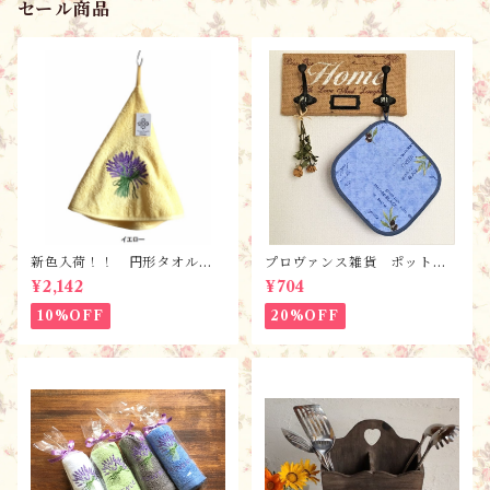
セール商品
新色入荷！！ 円形タオル・
プロヴァンス雑貨 ポットマ
ラヴァンド【全６色】 / フ
ット・鍋つかみ／ オリー
¥2,142
¥704
ランスTisssus-Toselli社 フ
ブ・ブルー/ フランス・ランソ
ランスのお土産
レイヤード社
10%OFF
20%OFF