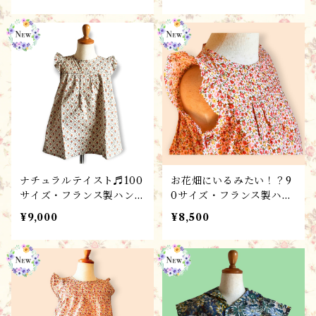
lier tomoccuより
ンピース・ローブシトロ
ン/春夏コレクション♬ギ
フトにもおすすめ♥
ナチュラルテイスト♬100
お花畑にいるみたい！？9
サイズ・フランス製ハンド
0サイズ・フランス製ハン
メイド子供服 / ワンピー
ドメイド子供服/ワンピー
¥9,000
¥8,500
ス・ローブプロヴァンス/
ス・ローブフル－ル/ 春
春夏コレクション♬ギフト
夏コレクション・ギフトに
にもおすすめ！
も♬