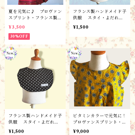
夏を元気に♪ プロヴァン
フランス製ハンドメイド子
スプリント・フランス製こ
供服 スタイ・よだれか
ども服 ！男児シャツ･アロ
け T23-FLB /ベビ
¥3,500
¥1,500
ハプロヴァンス 100サイ
ー・キッズ ギフト・出産
ズ完成品・１点限り/ギフ
30%OFF
祝い
トにもおすすめ！
フランス製ハンドメイド子
ビタミンカラーで元気に！
供服 スタイ・よだれか
プロヴァンスプリント・フ
け T23-A /ベビー・キッ
ランス製100サイズ・ハン
¥1,500
¥9,000
ズ ギフト・出産祝い/ate
ドメイド こども服 / ワ