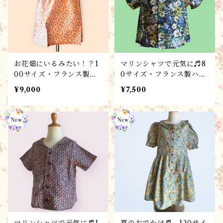
お花畑にいるみたい！？1
マリンシャツで元気に♬8
00サイズ・フランス製ハ
0サイズ・フランス製ハン
ンドメイド子供服 /ワンピ
ドメイド子供服 /男女兼用
¥9,000
¥7,500
ース・ローブフル－ル/
シャツ・ブラウス・マリン
春夏コレクション・ギフト
フルール 80サイズ（１
に♬
～２歳）/atelier tomocc
u春夏コレクション♬出産
祝にもおすすめ！
マリンシャツで元気に♬1
夏のおでかけ♬ 120サイ