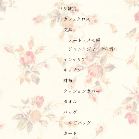
パリ雑貨
カフェクロス
文具
ノート・メモ帳
ジャンクジャーナル素材
インテリア
キッチン
財布
クッションカバー
タオル
バッグ
かごバッグ
カード