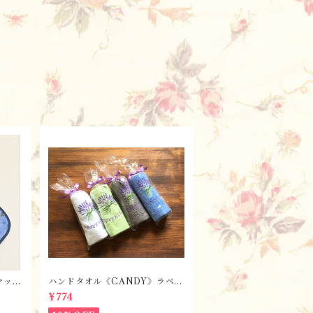
マッ
ハンドタオル《CANDY》ラベン
・ブル
ダー【全7色】 / フランスTiss
¥774
ヤード
sus-Toselli社 フランスのお土
産／プロヴァンス