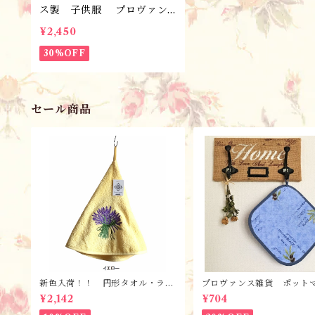
ス製 子供服 プロヴァン
スプリント・スカート・シエ
¥2,450
ル /90サイズ完成品・１点
限り/ギフトにも♪
30%OFF
セール商品
新色入荷！！ 円形タオル・ラヴ
プロヴァンス雑貨 ポット
ァンド【全６色】 / フランスT
ト・鍋つかみ／ オリーブ
¥2,142
¥704
isssus-Toselli社 フランスのお
ー/ フランス・ランソレイ
土産
社