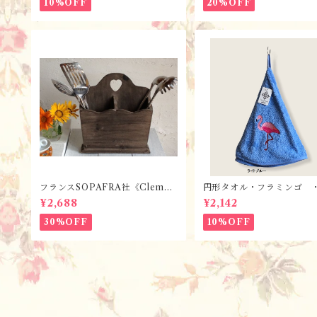
10%OFF
20%OFF
フランスSOPAFRA社《Clemen
円形タオル・フラミンゴ 
tine Creation》 フレンチレト
2色 / フランスTisssus-T
¥2,688
¥2,142
ロ・シャビーなカトラリーボック
li社 フランスのお土産
ス
30%OFF
10%OFF