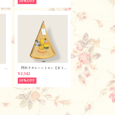
10%OFF
・ 全
円形タオルーシトロン【全３
osel
色】 / フランスTisssus-Tos
¥2,142
elli社 フランスのお土産
10%OFF