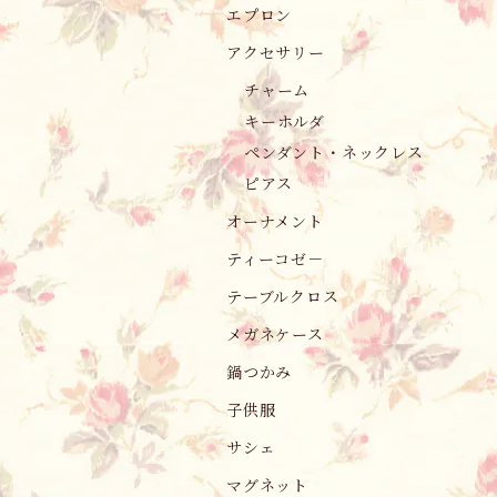
エプロン
アクセサリー
チャーム
キーホルダ
ペンダント・ネックレス
ピアス
オーナメント
ティーコゼ－
テーブルクロス
メガネケース
鍋つかみ
子供服
サシェ
マグネット