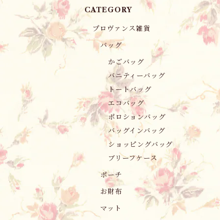
CATEGORY
プロヴァンス雑貨
バッグ
かごバッグ
バニティーバッグ
トートバッグ
エコバッグ
ポロションバッグ
バッグインバッグ
ショッピングバッグ
ブリーフケース
ポーチ
お財布
マット