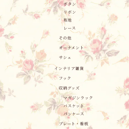
ボタン
リボン
布地
レース
その他
オーナメント
サシェ
インテリア雑貨
フック
収納グッズ
マガジンラック
バスケット
パンケース
プレート・看板