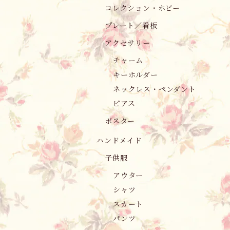
コレクション・ホビー
プレート／看板
アクセサリー
チャーム
キーホルダー
ネックレス・ペンダント
ピアス
ポスター
ハンドメイド
子供服
アウター
シャツ
スカート
パンツ