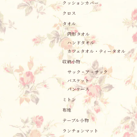
クッションカバー
クロス
タオル
円形タオル
ハンドタオル
カフェタオル・ティータオル
収納小物
サック・ア・サック
バスケット
パンケース
ミトン
布地
テーブル小物
ランチョンマット