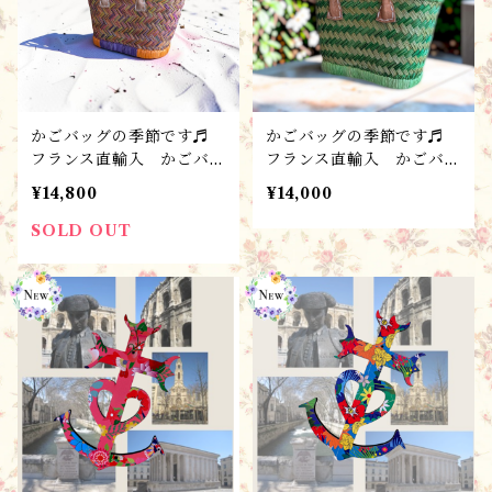
かごバッグの季節です♬
かごバッグの季節です♬
フランス直輸入 かごバッ
フランス直輸入 かごバッ
グ【S-A】 ハンドメイ
グ【SS-A】 ハンドメイ
¥14,800
¥14,000
ド・パニエ・バスケット・
ド・パニエ・バスケット・
ストロー
ストロー
SOLD OUT