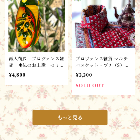
再入荷♬ プロヴァンス雑
プロヴァンス雑貨 マルチ
貨 南仏のお土産 セミの
バスケット・プチ（S） /
花器 /フラワーベース(L)
Gordes Multico ル
¥4,800
¥2,200
/シガル・オリーブヴェ
ージュ ＊フランスL’Ens
ール ／ お守り・陶器
oleillade社
SOLD OUT
もっと見る