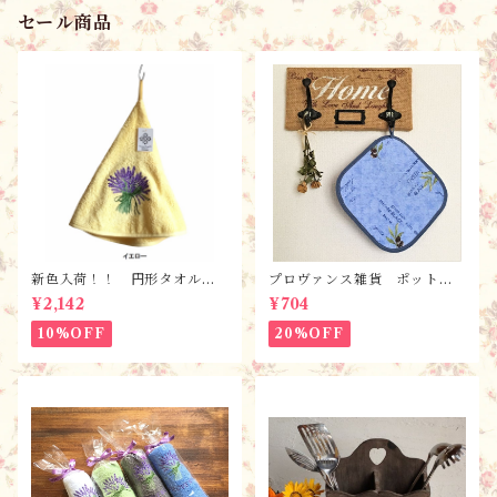
セール商品
新色入荷！！ 円形タオル・
プロヴァンス雑貨 ポットマ
ラヴァンド【全６色】 / フ
ット・鍋つかみ／ オリー
¥2,142
¥704
ランスTisssus-Toselli社 フ
ブ・ブルー/ フランス・ランソ
ランスのお土産
レイヤード社
10%OFF
20%OFF