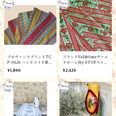
位）
位）
プロヴァンスプリントTC
フランスValdrômeヴァル
P-0426 ハンドメイド素
ドローム(by STOFストフ
材・生地 ゴルドGordes
社)のプロヴァンスプリン
¥1,800
¥2,420
Multico（160x50cm単
ト・Colombe Menthe
位）
／ ハンドメイド素材・生
地（160x50㎝単位）