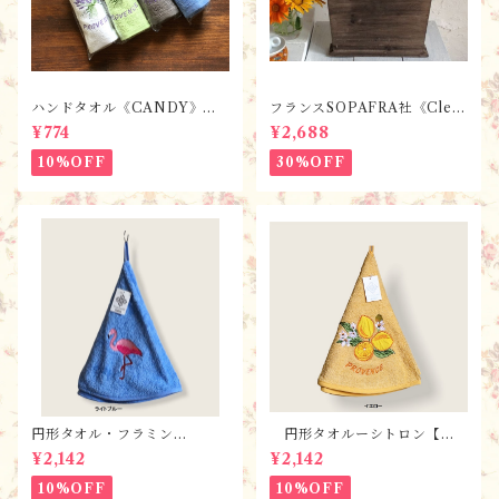
ハンドタオル《CANDY》ラ
フランスSOPAFRA社《Clem
ベンダー【全7色】 / フラン
entine Creation》 フレンチ
¥774
¥2,688
スTisssus-Toselli社 フラン
レトロ・シャビーなカトラリ
スのお土産／プロヴァンス
ーボックス
10%OFF
30%OFF
円形タオル・フラミン
円形タオルーシトロン【全
ゴ ・ 全2色 / フランスT
３色】 / フランスTisssus-
¥2,142
¥2,142
isssus-Toselli社 フランス
Toselli社 フランスのお土産
のお土産
10%OFF
10%OFF