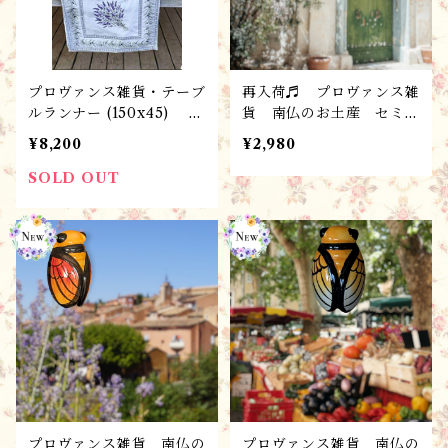
プロヴァンス雑貨・テーブ
再入荷♬ プロヴァンス雑
ルランナー (150x45) ジ
貨 南仏のお土産 セミの
ャガード・ Grignan (ラ
花器 /フラワーベース
¥8,200
¥2,980
ベンダー）/ フランスL'E
（S）/シガル・お守り
nsoleillade社
SOLD OUT
プロヴァンス雑貨 南仏の
プロヴァンス雑貨 南仏の