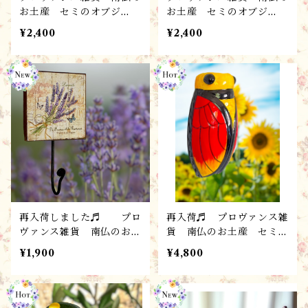
お土産 セミのオブジ
お土産 セミのオブジ
ェ / プチシガル・オレ
ェ / プチシガル・ブラ
¥2,400
¥2,400
ンジ／ お守り・陶器
ン ／ お守り・陶器
再入荷しました♬ プロ
再入荷♬ プロヴァンス雑
ヴァンス雑貨 南仏のお土
貨 南仏のお土産 セミの
産 ラヴェンダーのフッ
花器 /フラワーベース
¥1,900
¥4,800
ク・プレート・看板 /
（L) /シガル・ルージュ
木製 カントリー調 シャ
／ お守り・陶器
ビー・ナチュラル