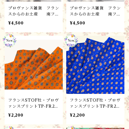
プロヴァンス雑貨 フラン
プロヴァンス雑貨 フラン
スからのお土産 南フラ
スからのお土産 南フラ
ンス・木製カマルグの十字
ンス・木製カマルグの十字
¥4,500
¥4,500
架ROSE / 壁掛け・お
架BLEU / 壁掛け・お
守り
守り
フランスSTOF社・プロヴ
フランスSTOF社・プロヴ
ァンスプリントTP-FR26
ァンスプリントTP-FR26
04O ハンドメイド素材・
04B ハンドメイド素材・
¥2,200
¥2,200
生地 Figuerolles Bleu
生地 Figuerolles Bleu
/オレンジ（160x50cm単
/ブルー（160x50cm単