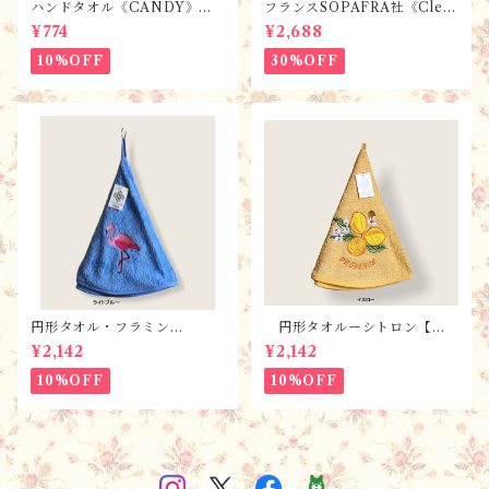
ハンドタオル《CANDY》ラ
フランスSOPAFRA社《Clem
ベンダー【全7色】 / フラン
entine Creation》 フレンチ
¥774
¥2,688
スTisssus-Toselli社 フラン
レトロ・シャビーなカトラリ
スのお土産／プロヴァンス
ーボックス
10%OFF
30%OFF
円形タオル・フラミン
円形タオルーシトロン【全
ゴ ・ 全2色 / フランスT
３色】 / フランスTisssus-
¥2,142
¥2,142
isssus-Toselli社 フランス
Toselli社 フランスのお土産
のお土産
10%OFF
10%OFF