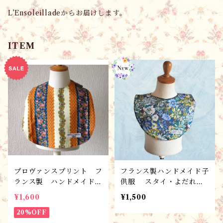
L’Ensoleilladeからお届けします。
ITEM
プロヴァンスプリント フ
フランス製ハンドメイド子
ランス製 ハンドメイド
供服 スタイ・よだれか
こども服 ベビー服 エプ
け T23-FLB /ベビ
¥1,600
¥1,500
ロンB ／スタイ・よだれ
ー・キッズ ギフト・出産
かけ
20%OFF
祝い