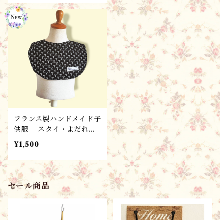
フランス製ハンドメイド子
供服 スタイ・よだれか
け T23-A /ベビー・キッ
¥1,500
ズ ギフト・出産祝い/ate
lier tomoccuより
セール商品