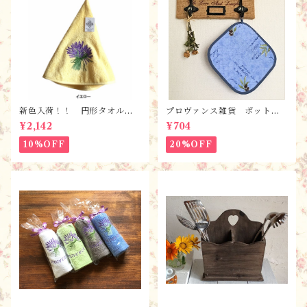
新色入荷！！ 円形タオル・
プロヴァンス雑貨 ポットマ
ラヴァンド【全６色】 / フ
ット・鍋つかみ／ オリー
¥2,142
¥704
ランスTisssus-Toselli社 フ
ブ・ブルー/ フランス・ランソ
ランスのお土産
レイヤード社
10%OFF
20%OFF