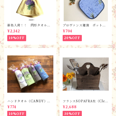
新色入荷！！ 円形タオル・
プロヴァンス雑貨 ポットマ
ラヴァンド【全６色】 / フ
ット・鍋つかみ／ オリー
¥2,142
¥704
ランスTisssus-Toselli社 フ
ブ・ブルー/ フランス・ランソ
ランスのお土産
レイヤード社
10%OFF
20%OFF
ハンドタオル《CANDY》ラ
フランスSOPAFRA社《Clem
ベンダー【全7色】 / フラン
entine Creation》 フレンチ
¥774
¥2,688
スTisssus-Toselli社 フラン
レトロ・シャビーなカトラリ
スのお土産／プロヴァンス
ーボックス
10%OFF
30%OFF