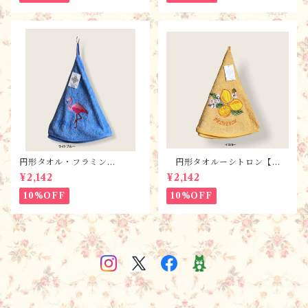
円形タオル・フラミン
円形タオルーシトロン【全
ゴ ・ 全2色 / フランスT
３色】 / フランスTisssus-
¥2,142
¥2,142
isssus-Toselli社 フランス
Toselli社 フランスのお土産
のお土産
10%OFF
10%OFF