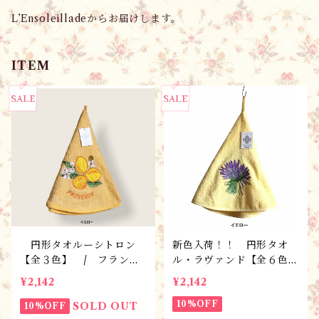
L’Ensoleilladeからお届けします。
ITEM
円形タオルーシトロン
新色入荷！！ 円形タオ
【全３色】 / フランス
ル・ラヴァンド【全６色】
Tisssus-Toselli社 フラン
/ フランスTisssus-To
¥2,142
¥2,142
スのお土産
selli社 フランスのお土
産
10%OFF
SOLD OUT
10%OFF