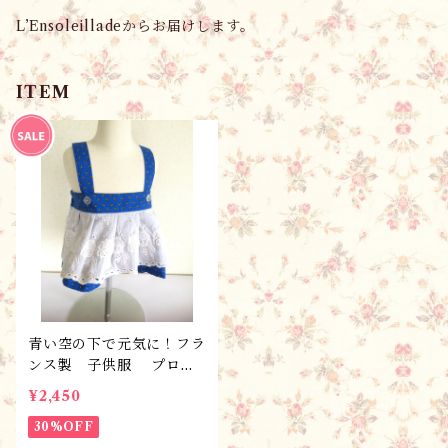
L’Ensoleilladeからお届けします。
ITEM
青い空の下で元気に！フラ
ンス製 子供服 プロヴ
ァンスプリント・スカー
¥2,450
ト・シエル /90サイズ完
成品・１点限り/ギフトに
30%OFF