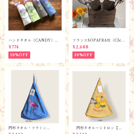
ハンドタオル《CANDY》ラ
フランスSOPAFRA社《Clem
ベンダー【全7色】 / フラン
entine Creation》 フレンチ
¥774
¥2,688
スTisssus-Toselli社 フラン
レトロ・シャビーなカトラリ
スのお土産／プロヴァンス
ーボックス
10%OFF
30%OFF
円形タオル・フラミン
円形タオルーシトロン【全
ゴ ・ 全2色 / フランスT
３色】 / フランスTisssus-