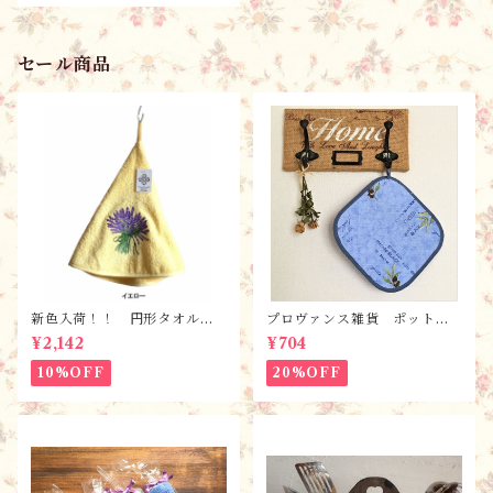
も♪
セール商品
新色入荷！！ 円形タオル・
プロヴァンス雑貨 ポットマ
ラヴァンド【全６色】 / フ
ット・鍋つかみ／ オリー
¥2,142
¥704
ランスTisssus-Toselli社 フ
ブ・ブルー/ フランス・ランソ
ランスのお土産
レイヤード社
10%OFF
20%OFF