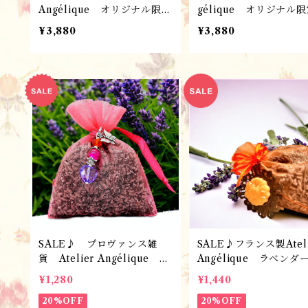
Angélique オリジナル限定
gélique オリジナル
品・ネックレス・ペンダン
品・ネックレス・ペン
¥3,880
¥3,880
ト・ハンドメイド・クリスタ
ト・ハンドメイド・ク
ルジュエリー / ROSE(16
ルジュエリー / TEAL 
mm) ローズANG245-PRS /
mm)ターコイズ・アク
フランス製アクセサリー
ルー ANG245-PTB / フ
ンス製アクセサリー
SALE♪ プロヴァンス雑
SALE♪フランス製Ateli
貨 Atelier Angélique ラ
Angélique ラベンダ
ベンダーのサシェ（ポプリ）
シェ（ポプリ）＆チャ
¥1,280
¥1,440
＆チャーム・キーホルダー/
キーホルダー/ハンドメ
ハンドメイド・クリスタルジ
20%OFF
ド・クリスタルジュエリ
20%OFF