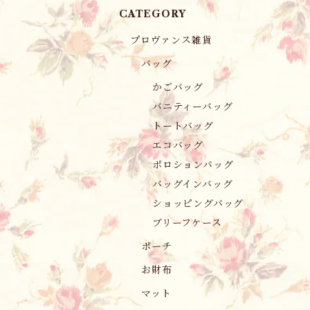
CATEGORY
プロヴァンス雑貨
バッグ
かごバッグ
バニティーバッグ
トートバッグ
エコバッグ
ポロションバッグ
バッグインバッグ
ショッピングバッグ
ブリーフケース
ポーチ
お財布
マット