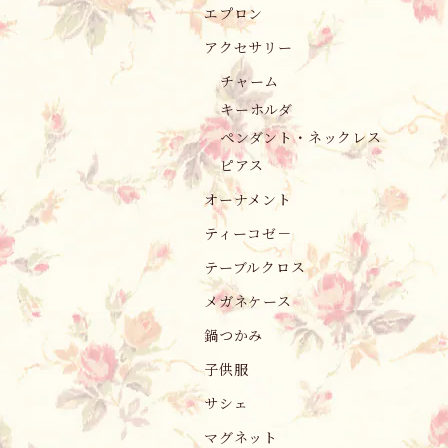
エプロン
アクセサリー
チャーム
キーホルダ
ペンダント・ネックレス
ピアス
オーナメント
ティーコゼ－
テーブルクロス
メガネケース
鍋つかみ
子供服
サシェ
マグネット