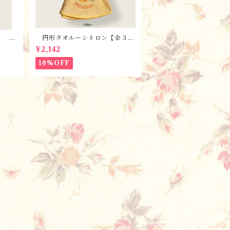
・ 全
円形タオルーシトロン【全３
osel
色】 / フランスTisssus-Tos
¥2,142
elli社 フランスのお土産
10%OFF