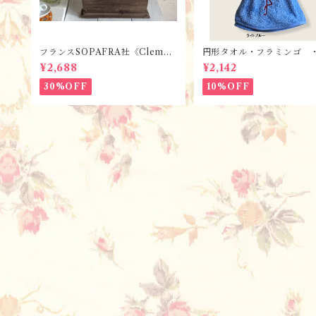
フランスSOPAFRA社《Clemen
円形タオル・フラミンゴ 
tine Creation》 フレンチレト
2色 / フランスTisssus-T
¥2,688
¥2,142
ロ・シャビーなカトラリーボック
li社 フランスのお土産
ス
30%OFF
10%OFF