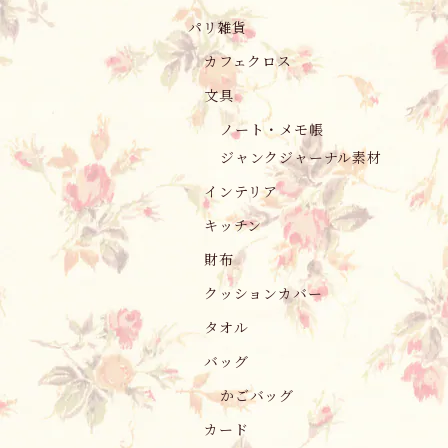
パリ雑貨
カフェクロス
文具
ノート・メモ帳
ジャンクジャーナル素材
インテリア
キッチン
財布
クッションカバー
タオル
バッグ
かごバッグ
カード