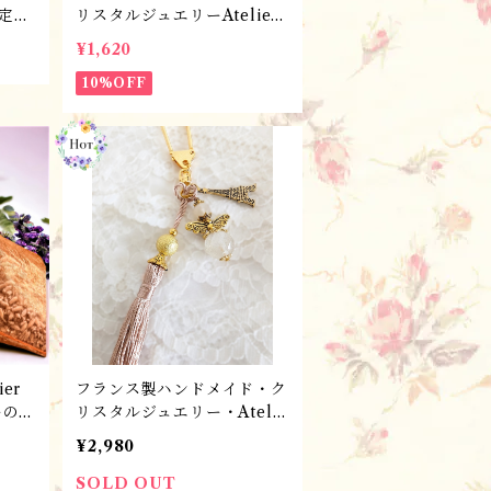
限定
リスタルジュエリーAtelier
ダン
Angélique バッグチャー
¥1,620
リスタ
ム・キーホルダー／CELES
(16
T-LAMPWORK ABRICOT
10%OFF
アブ
/PC116・アプリコットロー
ラ
ズ
er
フランス製ハンドメイド・ク
ーのサ
リスタルジュエリー・Atelie
ーム・
r Angélique バッグチャー
¥2,980
イ
ム・キーホルダー・パワース
ー/
トーン／エッフェル塔・AG
SOLD OUT