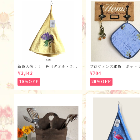
新色入荷！！ 円形タオル・ラヴ
プロヴァンス雑貨 ポット
ァンド【全６色】 / フランスT
ト・鍋つかみ／ オリーブ
¥2,142
¥704
isssus-Toselli社 フランスのお
ー/ フランス・ランソレイ
土産
社
10%OFF
20%OFF