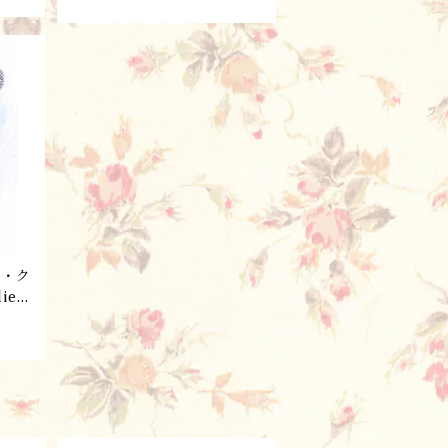
23-
ATE BEIGE ・ANG23-PC
005
ド・ク
ier
ー
UMI