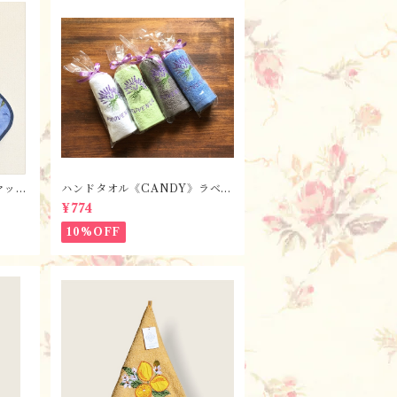
マッ
ハンドタオル《CANDY》ラベン
・ブル
ダー【全7色】 / フランスTiss
¥774
ヤード
sus-Toselli社 フランスのお土
産／プロヴァンス
10%OFF