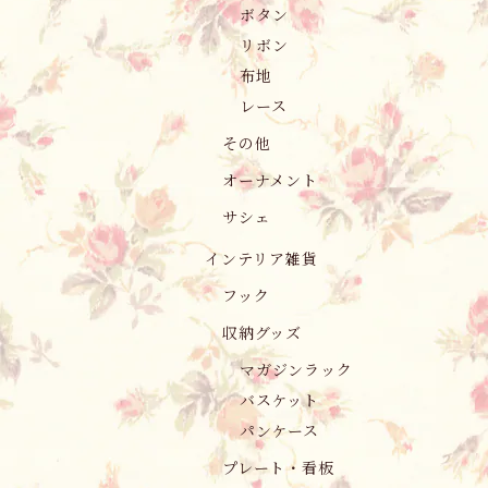
ボタン
リボン
布地
レース
その他
オーナメント
サシェ
インテリア雑貨
フック
収納グッズ
マガジンラック
バスケット
パンケース
プレート・看板