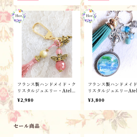
ュエリー/ PAPILLON・A
ローズオランジュ・ANG
NG23-SCPL02
RO08
フランス製ハンドメイド・ク
フランス製ハンドメイ
リスタルジュエリー・Atelie
リスタルジュエリーAtel
r Angélique バッグチャー
Angélique バッグチャ
¥2,980
¥3,800
ム・キーホルダー・パワース
ム・キーホルダー ／L
トーン／妖精VIEUX ROS
O-ANG02
E・ANG23-PC004
セール商品