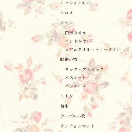
クッションカバー
クロス
タオル
円形タオル
ハンドタオル
カフェタオル・ティータオル
収納小物
サック・ア・サック
バスケット
パンケース
ミトン
布地
テーブル小物
ランチョンマット