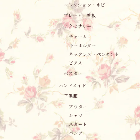
コレクション・ホビー
プレート／看板
アクセサリー
チャーム
キーホルダー
ネックレス・ペンダント
ピアス
ポスター
ハンドメイド
子供服
アウター
シャツ
スカート
パンツ