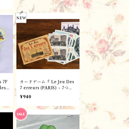
 7F
カードゲーム『 Le Jeu Des
les
7 erreurs (PARIS) ~ 7つの
舎の7
まちがい探し・パリ』 パリ
¥940
雑貨・フレンチレトロ / ポス
rc
トカード フランスMarc Vi
dal 社