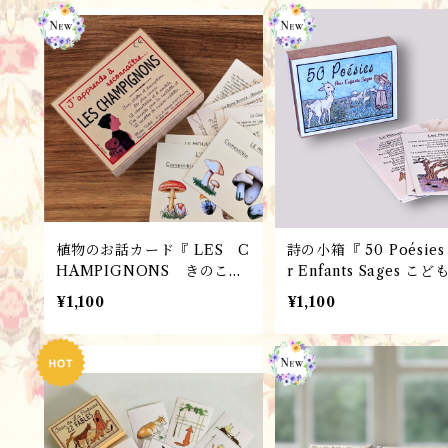
Marc Vidal 社
植物のお話カード『 LES C
詩の小箱『 50 Poésies
HAMPIGNONS きのこの
r Enfants Sages こどものた
お話』 パリ雑貨・フレンチ
めの50の詩』 パリ雑貨・フ
¥1,100
¥1,100
レトロ ・カード／ フラン
レンチレトロ ・詩集・
スMarc Vidal 社
ド／ フランスMarc Vi
社