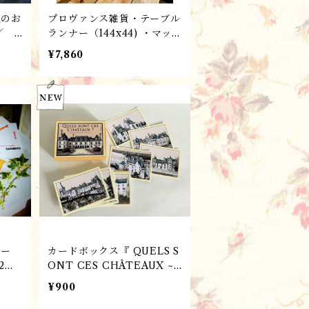
仏のお
プロヴァンス雑貨・テーブル
 ／
ランナー（144x44) ・マッ
 ボト
ト・ エストレル（エクル・
¥7,860
 ニー
シエル）/ フランスL'Ensol
eillade社
バー
カードボックス『 QUELS S
2枚
ONT CES CHÂTEAUX ~
ージ
ロワールの古城』 パリ雑
¥900
ンス
貨・フレンチレトロ フラン
スMarc Vidal 社