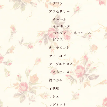
エプロン
アクセサリー
チャーム
キーホルダ
ペンダント・ネックレス
ピアス
オーナメント
ティーコゼ－
テーブルクロス
メガネケース
鍋つかみ
子供服
サシェ
マグネット