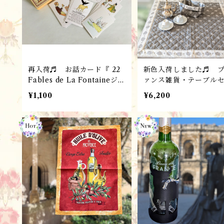
再入荷♬ お話カード『 22
新色入荷しました♬ 
Fables de La Fontaineジャ
ァンス雑貨・テーブル
ン・ド・ラ・フォンテーヌの
ー（72x72cm) マルチ
¥1,100
¥6,200
寓話』 パリ雑貨・フレンチ
ー・マット ・ GARLABAN
レトロ フランスMarc Vid
グリ / フランスL'En
al 社
eillade社