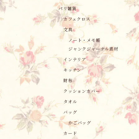
パリ雑貨
カフェクロス
文具
ノート・メモ帳
ジャンクジャーナル素材
インテリア
キッチン
財布
クッションカバー
タオル
バッグ
かごバッグ
カード