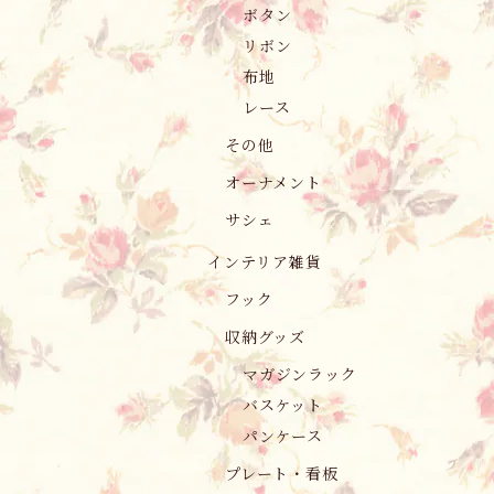
ボタン
リボン
布地
レース
その他
オーナメント
サシェ
インテリア雑貨
フック
収納グッズ
マガジンラック
バスケット
パンケース
プレート・看板