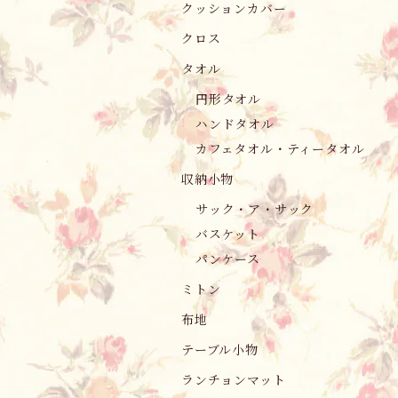
クッションカバー
クロス
タオル
円形タオル
ハンドタオル
カフェタオル・ティータオル
収納小物
サック・ア・サック
バスケット
パンケース
ミトン
布地
テーブル小物
ランチョンマット