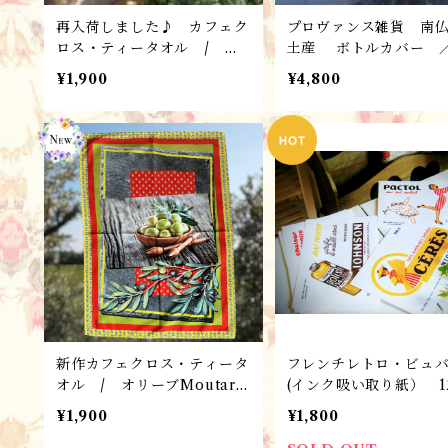
再入荷しました♪ カフェク
プロヴァンス雑貨 南
ロス・ティータオル / オ
土産 ボトルカバー
リーブオイル （テラコッ
テーブルアクセサリー
¥1,900
¥4,800
タ）/ プロヴァンス雑貨
ルホルダー オブジェ
＊フランスL’Ensoleillade
ムの闘牛
ランソレイヤード社
新作カフェクロス・ティータ
フレンチレトロ・ビュ
オル / オリーブMoutard
(インク吸い取り紙） 1
/ プロヴァンス雑貨 ＊
セット／60年代ビンテ
¥1,900
¥1,800
フランスL’Ensoleilladeラ
広告 パリ雑貨・フラ
ンソレイヤード社
Marc Vidal社