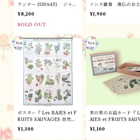
ランナー (150x45) ジャガ
ァンス雑貨 南仏のお
ード・ Grignan (ラベンダ
ラヴェンダーのフック
¥8,200
¥1,900
ー）/ フランスL'Ensoleill
ート・看板 / 木製 
ade社
トリー調 シャビー・
SOLD OUT
ラル
ポスター『 Les BAIES et F
木の実のお話カード『 Le
RUITS SAUVAGES 自然の
AIES et FRUITS SAU
恵み』 パリ雑貨・フレンチ
ES 自然の恵み』 パリ雑貨・
¥1,300
¥1,100
レトロ ・ポスター・植物
フレンチレトロ ・カー
／ フランスMarc Vidal 社
フランス語学習／ フ