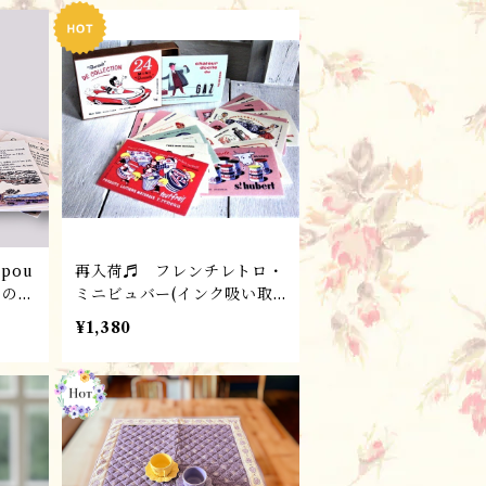
ンスMarc Vidal 社
 pou
再入荷♬ フレンチレトロ・
ミニビュバー(インク吸い取
り紙) 24枚セット／60年代
¥1,380
カー
ビンテージ広告 パリ雑
dal
貨・フランスMarc Vidal社