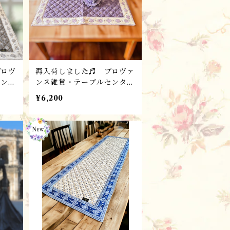
プロヴ
再入荷しました♬ プロヴァ
センタ
ンス雑貨・テーブルセンター
カバ
（72x72cm) マルチカバー・
¥6,200
マット ・ GARLABAN (ラ
sol
ヴェンダー・パープル）/
フランスL'Ensoleillade社