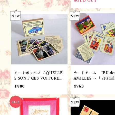
SOLD OUT
カードボックス『 QUELLE
カードゲーム JEU des
S SONT CES VOITURES
AMILLES ～『 7Famil
DE LEGENDE ~ クラッシ
A La CAMPAGNE 田
¥880
¥960
ックカー』 パリ雑貨・フレ
つの家族』 パリ雑貨・フレ
ンチレトロ フランスMarc
ンチレトロ フランスMa
Vidal 社
Vidal 社