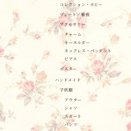
コレクション・ホビー
プレート／看板
アクセサリー
チャーム
キーホルダー
ネックレス・ペンダント
ピアス
ポスター
ハンドメイド
子供服
アウター
シャツ
スカート
パンツ