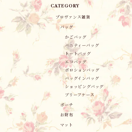
CATEGORY
プロヴァンス雑貨
バッグ
かごバッグ
バニティーバッグ
トートバッグ
エコバッグ
ポロションバッグ
バッグインバッグ
ショッピングバッグ
ブリーフケース
ポーチ
お財布
マット