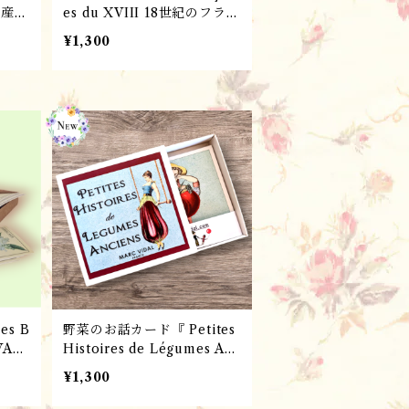
土産
es du XVIII 18世紀のフラン
・プレ
スのドレス』 パリ雑貨・フ
¥1,300
カン
レンチレトロ ・ポスター・
ナチュ
ドレス／ フランスMarc Vi
dal 社
s B
野菜のお話カード『 Petites
VAG
Histoires de Légumes Anc
iens 野菜の昔話』 パリ雑
¥1,300
ド・
貨・フレンチレトロ ・フラ
ランス
ンス語学習・カード／ フラ