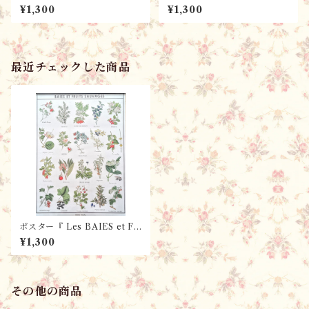
Histoires de Légumes Anci
s du XVIII 18世紀のフランス
¥1,300
¥1,300
ens 野菜の昔話』 パリ雑
のドレス』 パリ雑貨・フレン
貨・フレンチレトロ ・フラン
チレトロ ・ポスター・ドレス
ス語学習・カード／ フラン
／ フランスMarc Vidal 社
スMarc Vidal 社
最近チェックした商品
ポスター『 Les BAIES et FR
UITS SAUVAGES 自然の恵
¥1,300
み』 パリ雑貨・フレンチレト
ロ ・ポスター・植物／ フラ
ンスMarc Vidal 社
その他の商品