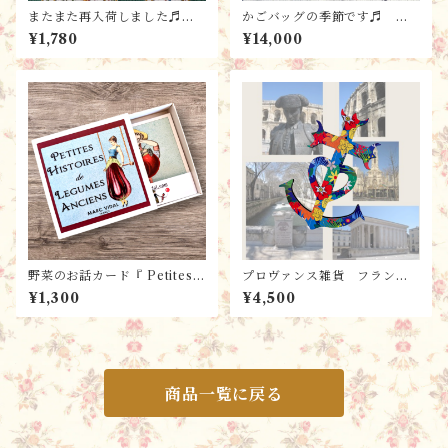
またまた再入荷しました♬
かごバッグの季節です♬ フ
プロヴァンスプリントTP-122
ランス直輸入 かごバッグ【S
¥1,780
¥14,000
0-EV ハンドメイド素材・生
S-D】 ハンドメイド・パニ
地 エクル・ヴェール（160x
エ・バスケット・ストロー
50cm単位）
野菜のお話カード『 Petites
プロヴァンス雑貨 フランス
Histoires de Légumes Anci
からのお土産 南フラン
¥1,300
¥4,500
ens 野菜の昔話』 パリ雑
ス・木製カマルグの十字架BL
貨・フレンチレトロ ・フラン
EU / 壁掛け・お守り
ス語学習・カード／ フラン
スMarc Vidal 社
商品一覧に戻る