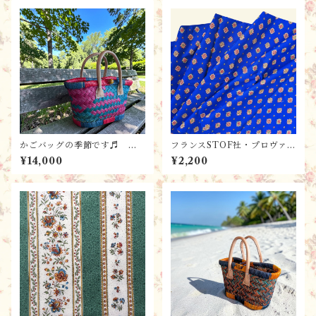
かごバッグの季節です♬ フ
フランスSTOF社・プロヴァン
ランス直輸入 かごバッグ【S
スプリントTP-FR2604B ハ
¥14,000
¥2,200
S-E】 ハンドメイド・パニ
ンドメイド素材・生地 Figue
エ・バスケット・ストロー
rolles Bleu /ブルー（160x5
0cm単位）