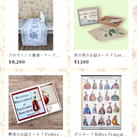
プロヴァンス雑貨・テーブル
木の実のお話カード『 Les B
ランナー (150x45) ジャガ
AIES et FRUITS SAUVAGE
¥8,200
¥1,100
ード・ Grignan (ラベンダ
S 自然の恵み』 パリ雑貨・フ
ー）/ フランスL'Ensoleillad
レンチレトロ ・カード・フラ
e社
ンス語学習／ フランスMarc
Vidal 社
野菜のお話カード『 Petites
ポスター『 Robes Française