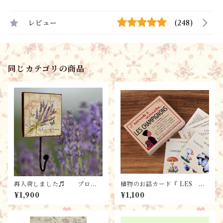
レビュー
(248)
同じカテゴリの商品
再入荷しました♬ プロヴ
植物のお話カード『 LES C
ァンス雑貨 南仏のお土産
HAMPIGNONS きのこの
¥1,900
¥1,100
ラヴェンダーのフック・プレ
お話』 パリ雑貨・フレンチレ
ート・看板 / 木製 カント
トロ ・カード／ フランスMa
リー調 シャビー・ナチュラ
rc Vidal 社
ル