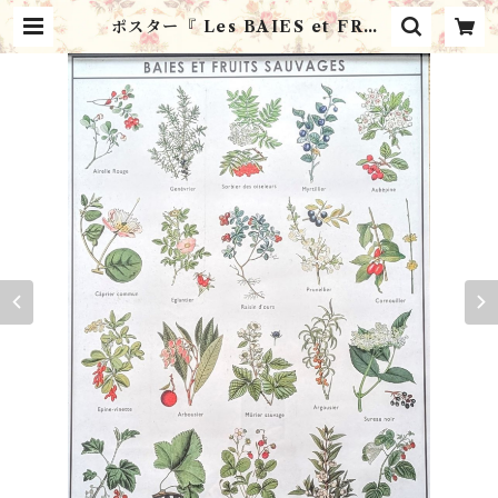
ポスター『 Les BAIES et FRUI
TS SAUVAGES 自然の恵み』 パ
リ雑貨・フレンチレトロ ・ポスタ
ー・植物／ フランスMarc Vidal
社 | シャンブル・ミルフィーユ C
hambre Mille Feuilles