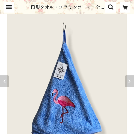
円形タオル・フラミンゴ ・ 全2
色 / フランスTisssus-Toselli
社 フランスのお土産 | シャンブ
ル・ミルフィーユ Chambre Mil
le Feuilles