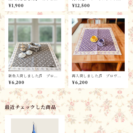
ロス・ティータオル / オリ
（撥水加工）・円形 / GAR
¥1,900
¥12,500
ーブオイル （テラコッタ）/
ANCEオリーブ・ジョヌ プ
プロヴァンス雑貨 ＊フラ
ロヴァンス雑貨 ＊フラン
ンスL’Ensoleilladeランソレ
ス・L’Ensoleilladeランソレ
イヤード社
イヤード社
新色入荷しました♬ プロヴ
再入荷しました♬ プロヴァ
ァンス雑貨・テーブルセンタ
ンス雑貨・テーブルセンター
¥6,200
¥6,200
ー（72x72cm) マルチカバ
（72x72cm) マルチカバー・
ー・マット ・ GARLABAN
マット ・ GARLABAN (ラ
グリ / フランスL'Ensoleill
ヴェンダー・パープル）/ フ
ade社
ランスL'Ensoleillade社
最近チェックした商品