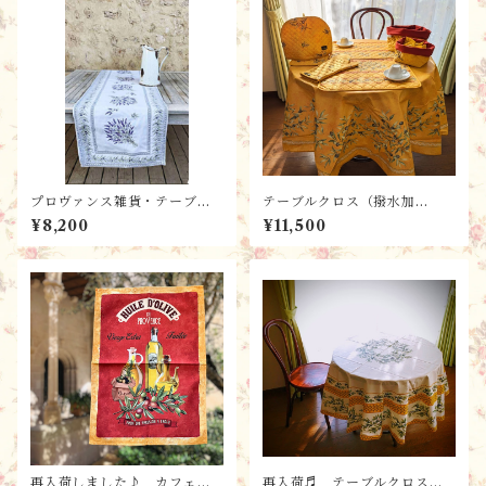
プロヴァンス雑貨・テーブル
テーブルクロス（撥水加
ランナー (150x45) ジャガ
工）・円形 / CLOS DES
¥8,200
¥11,500
ード・ Grignan (ラベンダ
OLIVIERS オリーブ・ジョ
ー）/ フランスL'Ensoleillad
ヌ プロヴァンス雑貨 ＊フ
e社
ランス・L’Ensoleilladeラン
ソレイヤード社
再入荷しました♪ カフェク
再入荷♬ テーブルクロス