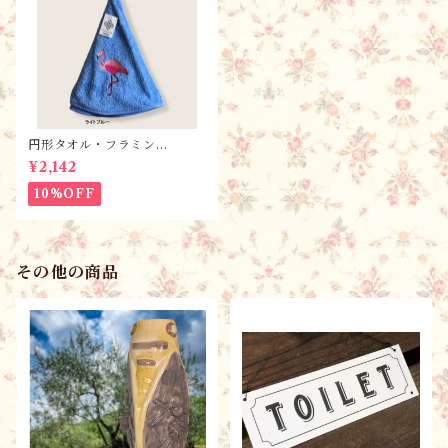
円形タオル・フラミン
ゴ ・ 全2色 / フランスT
¥2,142
isssus-Toselli社 フランス
のお土産
10%OFF
その他の商品