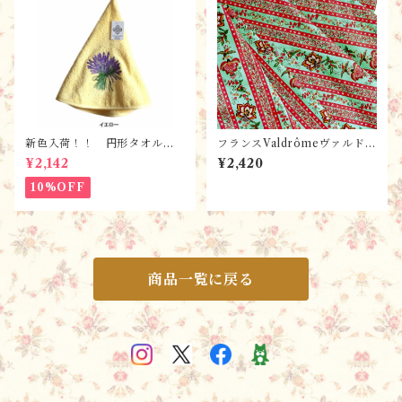
新色入荷！！ 円形タオル・
フランスValdrômeヴァルドロ
ラヴァンド【全６色】 / フ
ーム(by STOFストフ社)のプ
¥2,142
¥2,420
ランスTisssus-Toselli社 フ
ロヴァンスプリント・Colom
ランスのお土産
be Menthe／ ハンドメイド
10%OFF
素材・生地（160x50㎝単位）
商品一覧に戻る