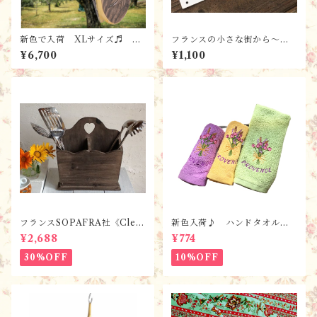
新色で入荷 XLサイズ♬ プ
フランスの小さな街から～
ロヴァンス雑貨 南仏のお土
フレンチレトロなトイレのド
¥6,700
¥1,100
産 セミの花器 / フラワー
アプレート/TOILET
ベース グラン(XL)・オリー
ブ・ベージュ/ シガル・お守
り・陶器
フランスSOPAFRA社《Clem
新色入荷♪ ハンドタオル《C
entine Creation》 フレンチ
ANDY》ローズ＆ラベンダー
¥2,688
¥774
レトロ・シャビーなカトラリ
【全６色】 / フランスTiss
ーボックス
sus-Toselli社 フランスのお
30%OFF
10%OFF
土産／プロヴァンス