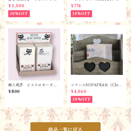
プリント・フランス製こども
ベンダー【全7色】 / フラン
¥3,500
¥774
服 ！男児シャツ･アロハプロヴ
スTisssus-Toselli社 フラン
ァンス 100サイズ完成品・１
スのお土産／プロヴァンス
30%OFF
10%OFF
点限り/ギフトにもおすすめ！
再入荷♬ ビストロオーダー
フランスSOPAFRA社《Clem
帳 2冊セット（全６種類）＊
entine Creation》フレンチレ
¥800
¥4,060
パリ雑貨 ノート・メモ帳
トロ・シャビーなマガジンラ
／ フランスMarc Vidal社
ック
30%OFF
商品一覧に戻る