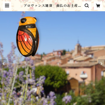
プロヴァンス雑貨 南仏のお土産
セミのオブジェ / プチシガル・オ
レンジ／ お守り・陶器 | シャンブ
ル・ミルフィーユ Chambre Mil
le Feuilles