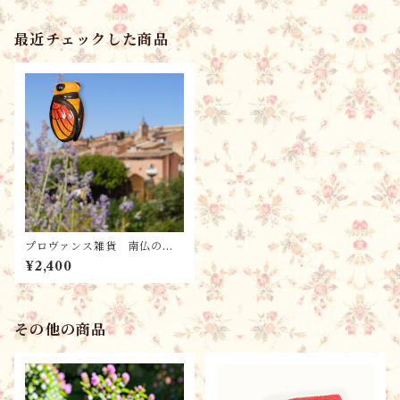
ル
最近チェックした商品
プロヴァンス雑貨 南仏のお
土産 セミのオブジェ / プ
¥2,400
チシガル・オレンジ／ お守
り・陶器
その他の商品