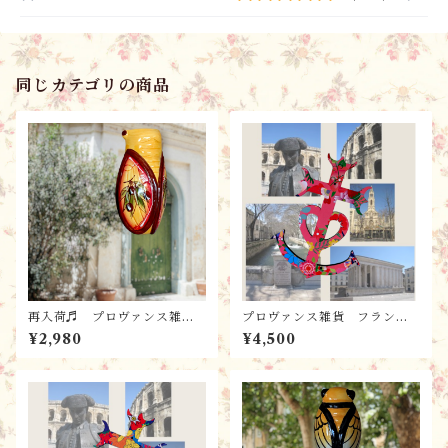
同じカテゴリの商品
再入荷♬ プロヴァンス雑
プロヴァンス雑貨 フランス
貨 南仏のお土産 セミの花
からのお土産 南フラン
¥2,980
¥4,500
器 /フラワーベース（S）/シ
ス・木製カマルグの十字架RO
ガル・お守り
SE / 壁掛け・お守り