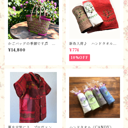
かごバッグの季節です♬ フ
新色入荷♪ ハンドタオル《C
ランス直輸入 かごバッグ【S
ANDY》オリーブ【全7色】
¥14,800
¥774
-C】 ハンドメイド・パニ
/ フランスTisssus-Tosell
エ・バスケット・ストロー
i社 フランスのお土産・プロ
10%OFF
ヴァンス
夏を元気に♪ プロヴァンス
ハンドタオル《CANDY》ラ