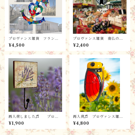
プロヴァンス雑貨 フランス
プロヴァンス雑貨 南仏のお
からのお土産 南フラン
土産 セミのオブジェ / プ
¥4,500
¥2,400
ス・木製カマルグの十字架BL
チシガル・ブラン ／ お守
EU / 壁掛け・お守り
り・陶器
再入荷しました♬ プロヴ
再入荷♬ プロヴァンス雑
ァンス雑貨 南仏のお土産
貨 南仏のお土産 セミの花
¥1,900
¥4,800
ラヴェンダーのフック・プレ
器 /フラワーベース（L) /シ
ート・看板 / 木製 カント
ガル・ルージュ／ お守り・
リー調 シャビー・ナチュラ
陶器