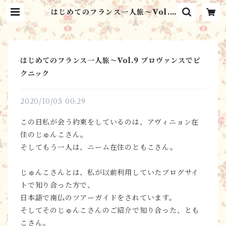
はじめてのフランス一人旅～Vol.9
プロヴァンスでピクニック | シャン
ブル・ミルフィーユ Chambre
Mille Feuilles
はじめてのフランス一人旅～Vol.9 プロヴァンスでピ
クニック
2020/10/05 00:29
この日私が会う約束をしているのは、アヴィニョン在
住のじゅんこさん。
そしてもう一人は、ニーム在住のともこさん。
じゅんこさんとは、私が以前利用していたブログサイ
トで知り合った方で、
日本語で南仏のツアーガイドをされています。
そしてそのじゅんこさんのご紹介で知り合った、とも
こさん。