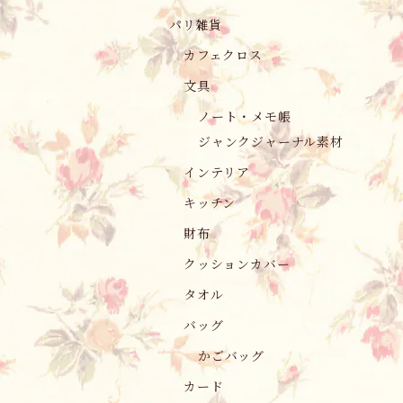
パリ雑貨
カフェクロス
文具
ノート・メモ帳
ジャンクジャーナル素材
インテリア
キッチン
財布
クッションカバー
タオル
バッグ
かごバッグ
カード