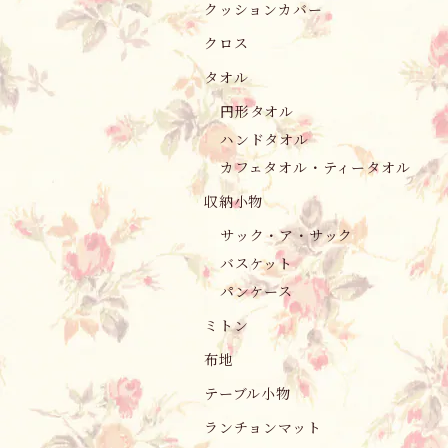
クッションカバー
クロス
タオル
円形タオル
ハンドタオル
カフェタオル・ティータオル
収納小物
サック・ア・サック
バスケット
パンケース
ミトン
布地
テーブル小物
ランチョンマット