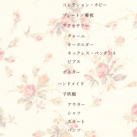
コレクション・ホビー
プレート／看板
アクセサリー
チャーム
キーホルダー
ネックレス・ペンダント
ピアス
ポスター
ハンドメイド
子供服
アウター
シャツ
スカート
パンツ