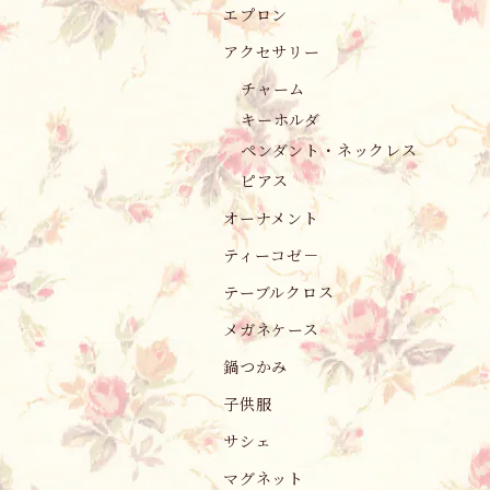
エプロン
アクセサリー
チャーム
キーホルダ
ペンダント・ネックレス
ピアス
オーナメント
ティーコゼ－
テーブルクロス
メガネケース
鍋つかみ
子供服
サシェ
マグネット