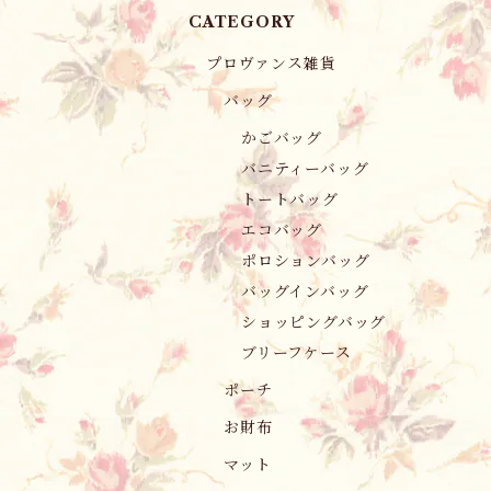
CATEGORY
プロヴァンス雑貨
バッグ
かごバッグ
バニティーバッグ
トートバッグ
エコバッグ
ポロションバッグ
バッグインバッグ
ショッピングバッグ
ブリーフケース
ポーチ
お財布
マット