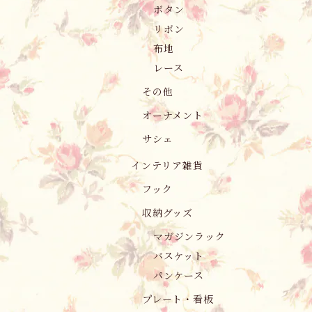
ボタン
リボン
布地
レース
その他
オーナメント
サシェ
インテリア雑貨
フック
収納グッズ
マガジンラック
バスケット
パンケース
プレート・看板