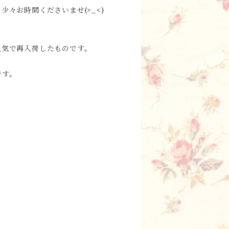
々お時間くださいませ(>_<)
人気で再入荷したものです。
です。
。
！