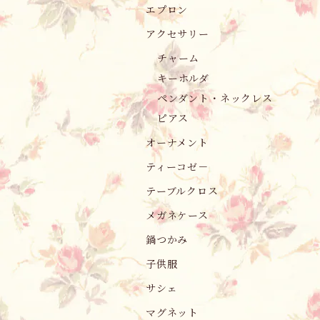
エプロン
アクセサリー
チャーム
キーホルダ
ペンダント・ネックレス
ピアス
オーナメント
ティーコゼ－
テーブルクロス
メガネケース
鍋つかみ
子供服
サシェ
マグネット