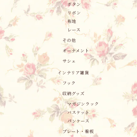
ボタン
リボン
布地
レース
その他
オーナメント
サシェ
インテリア雑貨
フック
収納グッズ
マガジンラック
バスケット
パンケース
プレート・看板