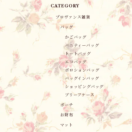
CATEGORY
プロヴァンス雑貨
バッグ
かごバッグ
バニティーバッグ
トートバッグ
エコバッグ
ポロションバッグ
バッグインバッグ
ショッピングバッグ
ブリーフケース
ポーチ
お財布
マット