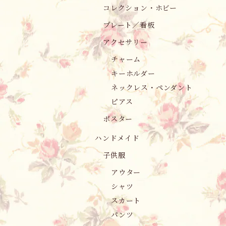
コレクション・ホビー
プレート／看板
アクセサリー
チャーム
キーホルダー
ネックレス・ペンダント
ピアス
ポスター
ハンドメイド
子供服
アウター
シャツ
スカート
パンツ