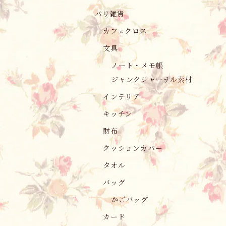
パリ雑貨
カフェクロス
文具
ノート・メモ帳
ジャンクジャーナル素材
インテリア
キッチン
財布
クッションカバー
タオル
バッグ
かごバッグ
カード