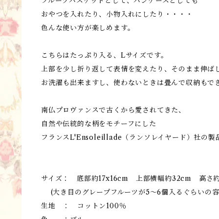
フルーツバスケットとして、パンケースとしても
おやつを入れたり、小物入れにしたり・・・・
色んな使い方が楽しめます。
こちらはたっぷり入る、Lサイズです。
上部を少し折り返して表情を変えたり、そのまま伸ば
お洗濯も出来ますし、使わないときは畳んで収納もで
南仏プロヴァンスで古くから愛されてきた、
自然や伝統的な柄をモチーフにした
フランスL'Ensoleillade（ランソレイヤード）社の
サイズ： 底部約17x16cm 上部横幅約32cm 高さ約
(大き目のグレープフルーツが5～6個入るぐらいの
生地 ： コットン100％