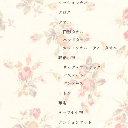
クッションカバー
クロス
タオル
円形タオル
ハンドタオル
カフェタオル・ティータオル
収納小物
サック・ア・サック
バスケット
パンケース
ミトン
布地
テーブル小物
ランチョンマット