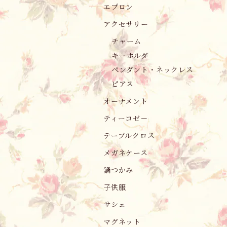
エプロン
アクセサリー
チャーム
キーホルダ
ペンダント・ネックレス
ピアス
オーナメント
ティーコゼ－
テーブルクロス
メガネケース
鍋つかみ
子供服
サシェ
マグネット