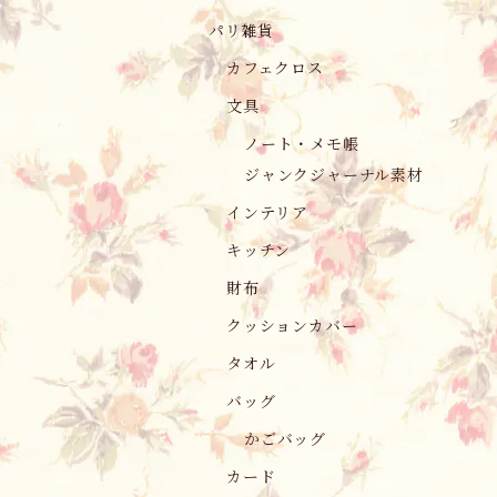
パリ雑貨
カフェクロス
文具
ノート・メモ帳
ジャンクジャーナル素材
インテリア
キッチン
財布
クッションカバー
タオル
バッグ
かごバッグ
カード