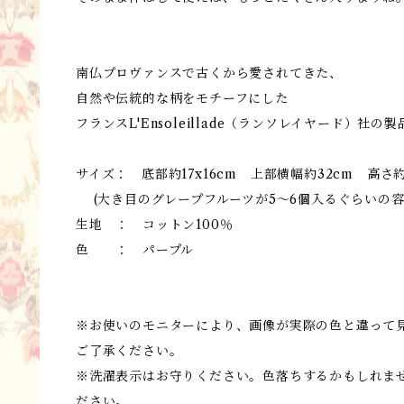
南仏プロヴァンスで古くから愛されてきた、
自然や伝統的な柄をモチーフにした
フランスL'Ensoleillade（ランソレイヤード）社の
サイズ： 底部約17x16cm 上部横幅約32cm 高さ約
(大き目のグレープフルーツが5～6個入るぐらいの
生地 ： コットン100％
色 ： パープル
※お使いのモニターにより、画像が実際の色と違って
ご了承ください。
※洗濯表示はお守りください。色落ちするかもしれま
ださい。