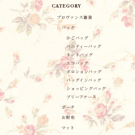
CATEGORY
プロヴァンス雑貨
バッグ
かごバッグ
バニティーバッグ
トートバッグ
エコバッグ
ポロションバッグ
バッグインバッグ
ショッピングバッグ
ブリーフケース
ポーチ
お財布
マット