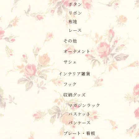
ボタン
リボン
布地
レース
その他
オーナメント
サシェ
インテリア雑貨
フック
収納グッズ
マガジンラック
バスケット
パンケース
プレート・看板