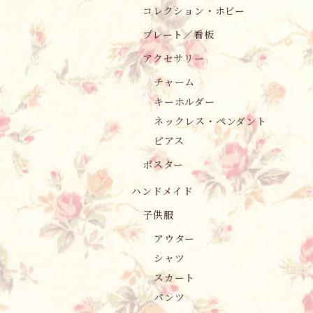
コレクション・ホビー
プレート／看板
アクセサリー
チャーム
キーホルダー
ネックレス・ペンダント
ピアス
ポスター
ハンドメイド
子供服
アウター
シャツ
スカート
パンツ