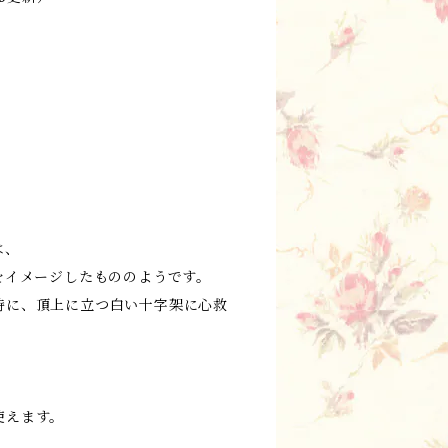
。
は、
をイメージしたもののようです。
時に、頂上に立つ白い十字架に心救
。
使えます。
。