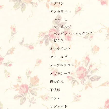
エプロン
アクセサリー
チャーム
キーホルダ
ペンダント・ネックレス
ピアス
オーナメント
ティーコゼ－
テーブルクロス
メガネケース
鍋つかみ
子供服
サシェ
マグネット