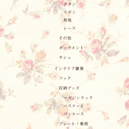
ボタン
リボン
布地
レース
その他
オーナメント
サシェ
インテリア雑貨
フック
収納グッズ
マガジンラック
バスケット
パンケース
プレート・看板