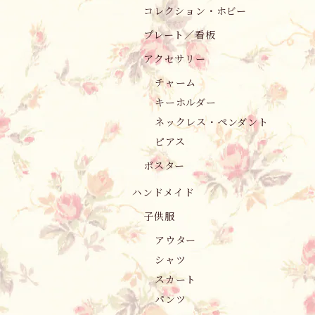
コレクション・ホビー
プレート／看板
アクセサリー
チャーム
キーホルダー
ネックレス・ペンダント
ピアス
ポスター
ハンドメイド
子供服
アウター
シャツ
スカート
パンツ