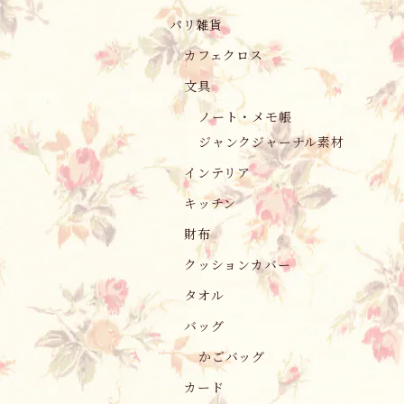
パリ雑貨
カフェクロス
文具
ノート・メモ帳
ジャンクジャーナル素材
インテリア
キッチン
財布
クッションカバー
タオル
バッグ
かごバッグ
カード