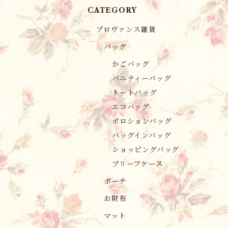
CATEGORY
プロヴァンス雑貨
バッグ
かごバッグ
バニティーバッグ
トートバッグ
エコバッグ
ポロションバッグ
バッグインバッグ
ショッピングバッグ
ブリーフケース
ポーチ
お財布
マット