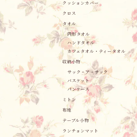
クッションカバー
クロス
タオル
円形タオル
ハンドタオル
カフェタオル・ティータオル
収納小物
サック・ア・サック
バスケット
パンケース
ミトン
布地
テーブル小物
ランチョンマット