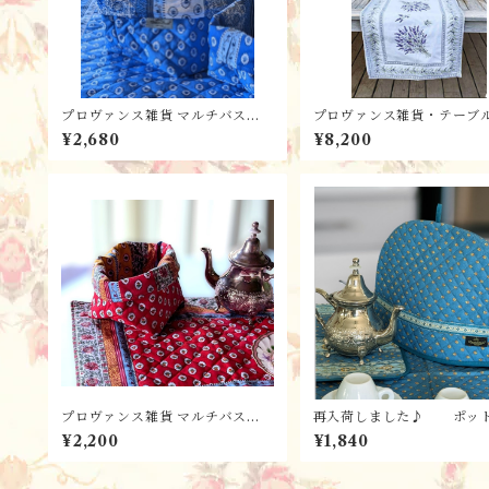
プロヴァンス雑貨 マルチバスケ
プロヴァンス雑貨・テーブ
ット・グラン(L) Gordes ブル
ナー (150x45) ジャガード
¥2,680
¥8,200
ー / ＊フランスL’Ensoleillad
rignan (ラベンダー）/
e社
スL'Ensoleillade社
プロヴァンス雑貨 マルチバスケ
再入荷しました♪ ポッ
ット・プチ（S） / Gordes
ー（ティーコゼー） / エ
¥2,200
¥1,840
Multico ルージュ ＊フランス
レル・ジャド ＊ プロヴ
L’Ensoleillade社
雑貨 フランスL’Ensoleill
ンソレイヤード社