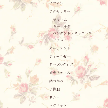
エプロン
アクセサリー
チャーム
キーホルダ
ペンダント・ネックレス
ピアス
オーナメント
ティーコゼ－
テーブルクロス
メガネケース
鍋つかみ
子供服
サシェ
マグネット