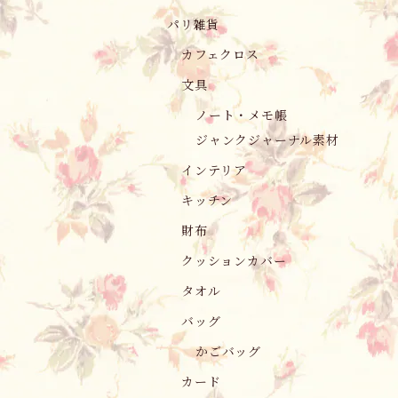
パリ雑貨
カフェクロス
文具
ノート・メモ帳
ジャンクジャーナル素材
インテリア
キッチン
財布
クッションカバー
タオル
バッグ
かごバッグ
カード