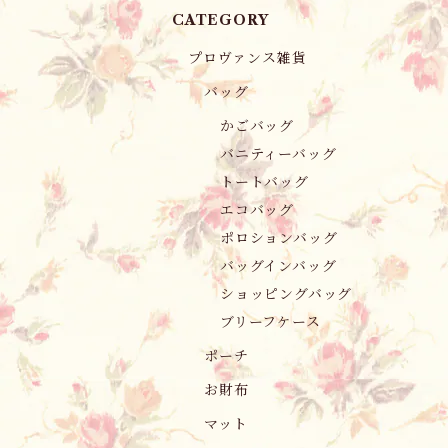
CATEGORY
プロヴァンス雑貨
バッグ
かごバッグ
バニティーバッグ
トートバッグ
エコバッグ
ポロションバッグ
バッグインバッグ
ショッピングバッグ
ブリーフケース
ポーチ
お財布
マット