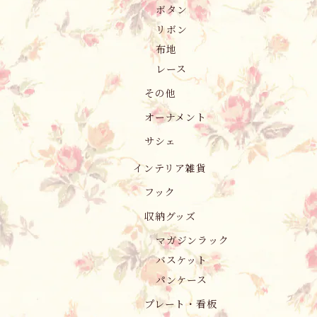
ボタン
リボン
布地
レース
その他
オーナメント
サシェ
インテリア雑貨
フック
収納グッズ
マガジンラック
バスケット
パンケース
プレート・看板