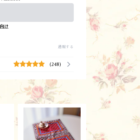
向け
通報する
(248)