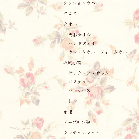
クッションカバー
クロス
タオル
円形タオル
ハンドタオル
カフェタオル・ティータオル
収納小物
サック・ア・サック
バスケット
パンケース
ミトン
布地
テーブル小物
ランチョンマット