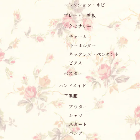
コレクション・ホビー
プレート／看板
アクセサリー
チャーム
キーホルダー
ネックレス・ペンダント
ピアス
ポスター
ハンドメイド
子供服
アウター
シャツ
スカート
パンツ