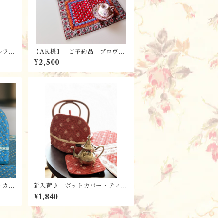
ルラン
【AK様】 ご予約品 プロヴァ
・ G
ンス雑貨 ランチョンマット・テ
¥2,500
 フラン
ーブルセンター / ゴルド Mul
tico ルージュ ＊フランス・L’E
nsoleilladeランソレイヤード
社
トカバ
新入荷♪ ポットカバー・ティー
スト
コゼー / GARLABAN ロー
¥1,840
ァンス
ズ ＊プロヴァンス雑貨 フラン
adeラ
スL’Ensoleilladeランソレイヤー
ド社