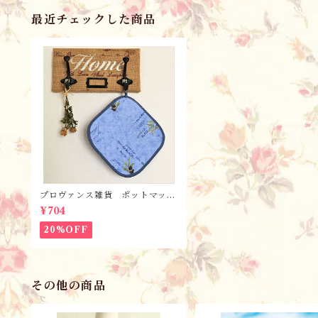
最近チェックした商品
プロヴァンス雑貨 ポットマッ
ト・鍋つかみ／ オリーブ・ブル
¥704
ー/ フランス・ランソレイヤード
社
20%OFF
その他の商品