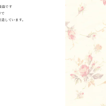
の製品です
方で
製造しています。